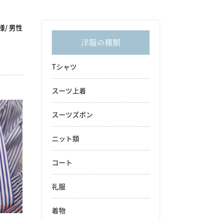
様
男性
洋服の種類
Tシャツ
スーツ上着
スーツズボン
ニット類
コート
礼服
着物