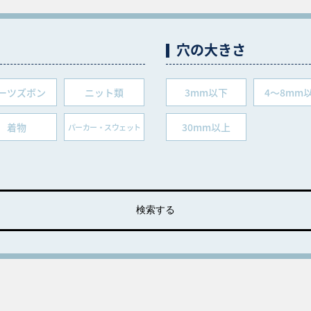
穴の大きさ
ーツズボン
ニット類
3mm以下
4～8mm
着物
30mm以上
パーカー・スウェット