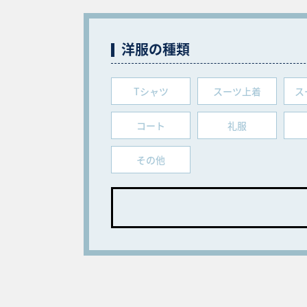
洋服の種類
Tシャツ
スーツ上着
ス
コート
礼服
その他