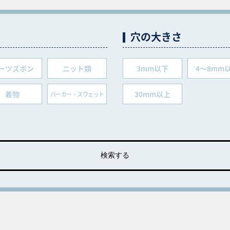
穴の大きさ
ーツズボン
ニット類
3mm以下
4～8mm
着物
30mm以上
パーカー・スウェット