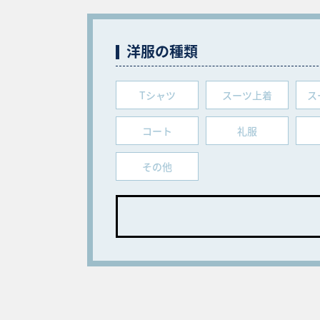
洋服の種類
Tシャツ
スーツ上着
ス
コート
礼服
その他