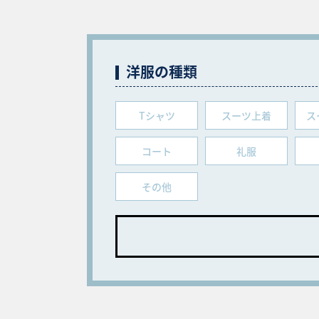
洋服の種類
Tシャツ
スーツ上着
ス
コート
礼服
その他