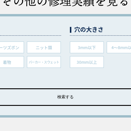
その他の修理実績を見る
穴の大きさ
ーツズボン
ニット類
3mm以下
4～8mm
着物
30mm以上
パーカー・スウェット