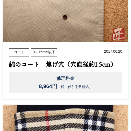
2017.06.20
コート
9～15mm以下
綿のコート 焦げ穴（穴直径約1.5cm）
修理料金
8,964円
（税・代引手数料込）