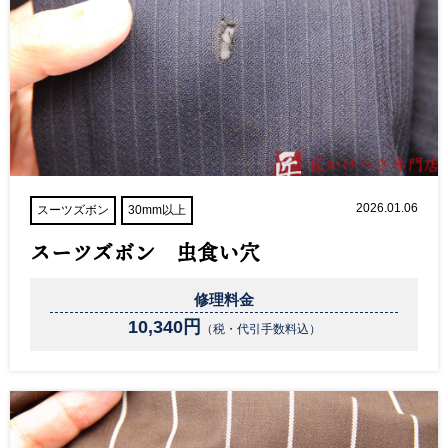
2026.01.06
スーツズボン
30mm以上
スーツズボン 虫食い穴
修理料金
10,340円
（税・代引手数料込）